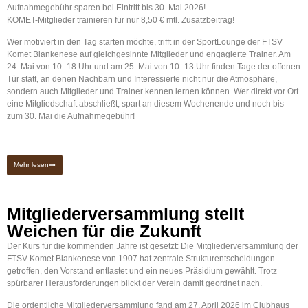
Aufnahmegebühr sparen bei Eintritt bis 30. Mai 2026!
KOMET-Mitglieder trainieren für nur 8,50 € mtl. Zusatzbeitrag!
Wer motiviert in den Tag starten möchte, trifft in der SportLounge der FTSV
Komet Blankenese auf gleichgesinnte Mitglieder und engagierte Trainer. Am
24. Mai von 10–18 Uhr und am 25. Mai von 10–13 Uhr finden Tage der offenen
Tür statt, an denen Nachbarn und Interessierte nicht nur die Atmosphäre,
sondern auch Mitglieder und Trainer kennen lernen können. Wer direkt vor Ort
eine Mitgliedschaft abschließt, spart an diesem Wochenende und noch bis
zum 30. Mai die Aufnahmegebühr!
Mehr lesen
Mitgliederversammlung stellt
Weichen für die Zukunft
Der Kurs für die kommenden Jahre ist gesetzt: Die Mitgliederversammlung der
FTSV Komet Blankenese von 1907 hat zentrale Strukturentscheidungen
getroffen, den Vorstand entlastet und ein neues Präsidium gewählt. Trotz
spürbarer Herausforderungen blickt der Verein damit geordnet nach.
Die ordentliche Mitgliederversammlung fand am 27. April 2026 im Clubhaus