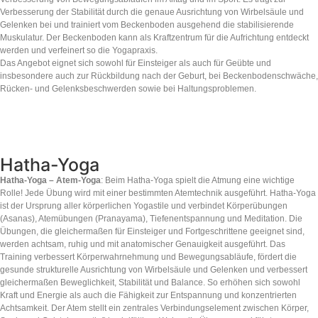
Verbesserung der Stabilität durch die genaue Ausrichtung von Wirbelsäule und
Gelenken bei und trainiert vom Beckenboden ausgehend die stabilisierende
Muskulatur. Der Beckenboden kann als Kraftzentrum für die Aufrichtung entdeckt
werden und verfeinert so die Yogapraxis.
Das Angebot eignet sich sowohl für Einsteiger als auch für Geübte und
insbesondere auch zur Rückbildung nach der Geburt, bei Beckenbodenschwäche,
Rücken- und Gelenksbeschwerden sowie bei Haltungsproblemen.
Hatha-Yoga
Hatha-Yoga – Atem-Yoga
: Beim Hatha-Yoga spielt die Atmung eine wichtige
Rolle! Jede Übung wird mit einer bestimmten Atemtechnik ausgeführt. Hatha-Yoga
ist der Ursprung aller körperlichen Yogastile und verbindet Körperübungen
(Asanas), Atemübungen (Pranayama), Tiefenentspannung und Meditation. Die
Übungen, die gleichermaßen für Einsteiger und Fortgeschrittene geeignet sind,
werden achtsam, ruhig und mit anatomischer Genauigkeit ausgeführt. Das
Training verbessert Körperwahrnehmung und Bewegungsabläufe, fördert die
gesunde strukturelle Ausrichtung von Wirbelsäule und Gelenken und verbessert
gleichermaßen Beweglichkeit, Stabilität und Balance. So erhöhen sich sowohl
Kraft und Energie als auch die Fähigkeit zur Entspannung und konzentrierten
Achtsamkeit. Der Atem stellt ein zentrales Verbindungselement zwischen Körper,