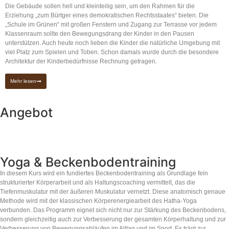
Die Gebäude sollen hell und kleinteilig sein, um den Rahmen für die
Erziehung „zum Bürtger eines demokratischen Rechtsstaates“ bieten. Die
„Schule im Grünen“ mit großen Fenstern und Zugang zur Terrasse vor jedem
Klassenraum sollte den Bewegungsdrang der Kinder in den Pausen
unterstützen. Auch heute noch lieben die Kinder die natürliche Umgebung mit
viel Platz zum Spielen und Toben. Schon damals wurde durch die besondere
Architektur der Kinderbedürfnisse Rechnung getragen.
Mehr lesen
Angebot
Yoga & Beckenbodentraining
In diesem Kurs wird ein fundiertes Beckenbodentraining als Grundlage fein
strukturierter Körperarbeit und als Haltungscoaching vermittelt, das die
Tiefenmuskulatur mit der äußeren Muskulatur vernetzt. Diese anatomisch genaue
Methode wird mit der klassischen Körperenergiearbeit des Hatha-Yoga
verbunden. Das Programm eignet sich nicht nur zur Stärkung des Beckenbodens,
sondern gleichzeitig auch zur Verbesserung der gesamten Körperhaltung und zur
Verbesserung von Bewegungsabläufen im Alltag und im Sport. Es trägt zur