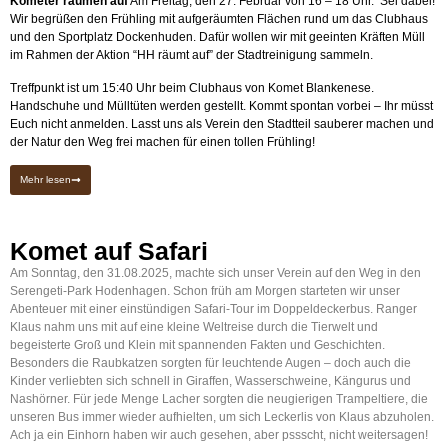
Kometer räumen auf
Am Freitag, den 27. Februar von 16 – 18 Uhr. Sei dabei!
Wir begrüßen den Frühling mit aufgeräumten Flächen rund um das Clubhaus
und den Sportplatz Dockenhuden. Dafür wollen wir mit geeinten Kräften Müll
im Rahmen der Aktion “HH räumt auf” der Stadtreinigung sammeln.
Treffpunkt ist um 15:40 Uhr beim Clubhaus von Komet Blankenese.
Handschuhe und Mülltüten werden gestellt. Kommt spontan vorbei – Ihr müsst
Euch nicht anmelden. Lasst uns als Verein den Stadtteil sauberer machen und
der Natur den Weg frei machen für einen tollen Frühling!
Mehr lesen
Komet auf Safari
Am Sonntag, den 31.08.2025, machte sich unser Verein auf den Weg in den
Serengeti-Park Hodenhagen. Schon früh am Morgen starteten wir unser
Abenteuer mit einer einstündigen Safari-Tour im Doppeldeckerbus. Ranger
Klaus nahm uns mit auf eine kleine Weltreise durch die Tierwelt und
begeisterte Groß und Klein mit spannenden Fakten und Geschichten.
Besonders die Raubkatzen sorgten für leuchtende Augen – doch auch die
Kinder verliebten sich schnell in Giraffen, Wasserschweine, Kängurus und
Nashörner. Für jede Menge Lacher sorgten die neugierigen Trampeltiere, die
unseren Bus immer wieder aufhielten, um sich Leckerlis von Klaus abzuholen.
Ach ja ein Einhorn haben wir auch gesehen, aber pssscht, nicht weitersagen!