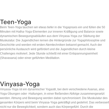
Teen-Yoga
Beim Teen-Yoga tauchen wir etwas tiefer in die Yogapraxis ein und füllen die 50
Minuten mit Hatha-Yoga-Elementen zur inneren Kräftigung und Balance sowie
dynamischen Bewegungsabläufen aus dem Vinyasa-Yoga zur Stärkung der
Muskulatur. Die Jugendlichen lernen die Hintergründe zur Yogaphilosophie und
Geschichte und werden mit ersten Atemtechniken bekannt gemacht. Auch der
persönliche Austausch wird gefördert und die Jugendlichen durch kleine
Challenges motiviert. Jede Stunde schließt mit einer Entspannungseinheit
(Shavasana) oder einer geführten Meditation.
Vinyasa-Yoga
Vinyasa-Yoga ist ein dynamischer Yogastil, bei dem verschiedene Asanas, also
Yoga-Übungen oder -Haltungen, in einer fließenden Abfolge zusammengesetzt
werden. Atmung und Bewegung werden dabei synchronisiert. Die Muskulatur des
gesamten Körpers wird beim Vinyasa-Yoga gekräftigt und gedehnt. Das verbessert
nicht nur die Beweglichkeit, sondern auch das Körpergefühl. Durch die