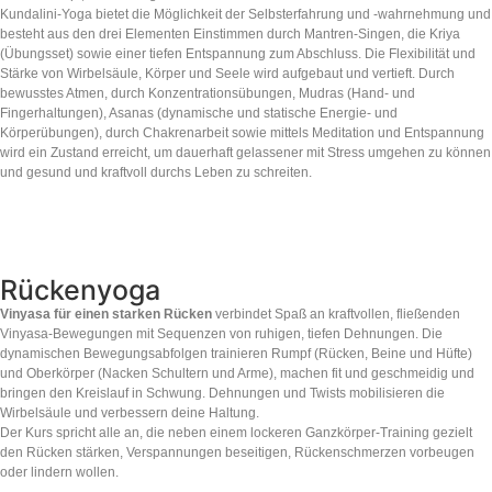
Kundalini-Yoga bietet die Möglichkeit der Selbsterfahrung und -wahrnehmung und
besteht aus den drei Elementen Einstimmen durch Mantren-Singen, die Kriya
(Übungsset) sowie einer tiefen Entspannung zum Abschluss. Die Flexibilität und
Stärke von Wirbelsäule, Körper und Seele wird aufgebaut und vertieft. Durch
bewusstes Atmen, durch Konzentrationsübungen, Mudras (Hand- und
Fingerhaltungen), Asanas (dynamische und statische Energie- und
Körperübungen), durch Chakrenarbeit sowie mittels Meditation und Entspannung
wird ein Zustand erreicht, um dauerhaft gelassener mit Stress umgehen zu können
und gesund und kraftvoll durchs Leben zu schreiten.
Rückenyoga
Vinyasa für einen starken Rücken
verbindet Spaß an kraftvollen, fließenden
Vinyasa-Bewegungen mit Sequenzen von ruhigen, tiefen Dehnungen. Die
dynamischen Bewegungsabfolgen trainieren Rumpf (Rücken, Beine und Hüfte)
und Oberkörper (Nacken Schultern und Arme), machen fit und geschmeidig und
bringen den Kreislauf in Schwung. Dehnungen und Twists mobilisieren die
Wirbelsäule und verbessern deine Haltung.
Der Kurs spricht alle an, die neben einem lockeren Ganzkörper-Training gezielt
den Rücken stärken, Verspannungen beseitigen, Rückenschmerzen vorbeugen
oder lindern wollen.