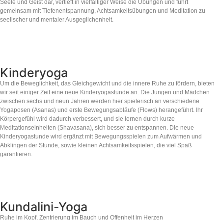
Seele und Geist dar, vertieft in vielfältiger Weise die Übungen und führt
gemeinsam mit Tiefenentspannung, Achtsamkeitsübungen und Meditation zu
seelischer und mentaler Ausgeglichenheit.
Kinderyoga
Um die Beweglichkeit, das Gleichgewicht und die innere Ruhe zu fördern, bieten
wir seit einiger Zeit eine neue Kinderyogastunde an. Die Jungen und Mädchen
zwischen sechs und neun Jahren werden hier spielerisch an verschiedene
Yogaposen (Asanas) und erste Bewegungsabläufe (Flows) herangeführt. Ihr
Körpergefühl wird dadurch verbessert, und sie lernen durch kurze
Meditationseinheiten (Shavasana), sich besser zu entspannen. Die neue
Kinderyogastunde wird ergänzt mit Bewegungsspielen zum Aufwärmen und
Abklingen der Stunde, sowie kleinen Achtsamkeitsspielen, die viel Spaß
garantieren.
Kundalini-Yoga
Ruhe im Kopf, Zentrierung im Bauch und Offenheit im Herzen