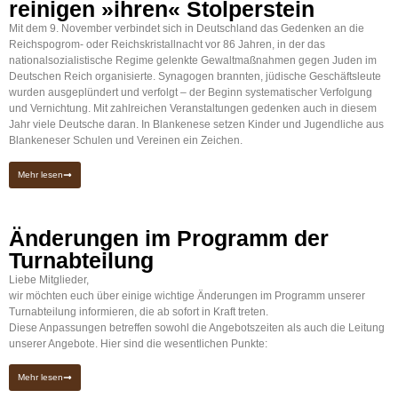
reinigen »ihren« Stolperstein
Mit dem 9. November verbindet sich in Deutschland das Gedenken an die
Reichspogrom- oder Reichskristallnacht vor 86 Jahren, in der das
nationalsozialistische Regime gelenkte Gewaltmaßnahmen gegen Juden im
Deutschen Reich organisierte. Synagogen brannten, jüdische Geschäftsleute
wurden ausgeplündert und verfolgt – der Beginn syste­matischer Verfolgung
und Vernichtung. Mit zahlreichen Veranstaltungen gedenken auch in diesem
Jahr viele Deutsche daran. In Blankenese setzen Kinder und Jugendliche aus
Blankeneser Schulen und Vereinen ein Zeichen.
Mehr lesen
Änderungen im Programm der
Turnabteilung
Liebe Mitglieder,
wir möchten euch über einige wichtige Änderungen im Programm unserer
Turnabteilung informieren, die ab sofort in Kraft treten.
Diese Anpassungen betreffen sowohl die Angebotszeiten als auch die Leitung
unserer Angebote. Hier sind die wesentlichen Punkte:
Mehr lesen