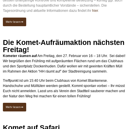
dessen unterjährige Kontrolle und kompetente Besetzung – künftig ggf. auch
durch die Bestellung hauptamtlicher Vorstände – sicherstellen. Die
Tagesordnung und aktuelle Informationen dazu findet ihr
hier
.
Mehr lesen
Die Komet-Aufräumaktion nächsten
Freitag!
Kometer räumen auf
Am Freitag, den 27. Februar von 16 – 18 Uhr. Sei dabei!
Wir begrüßen den Frühling mit aufgeräumten Flächen rund um das Clubhaus
und den Sportplatz Dockenhuden. Dafür wollen wir mit geeinten Kräften Müll
im Rahmen der Aktion “HH räumt auf” der Stadtreinigung sammeln.
Treffpunkt ist um 15:40 Uhr beim Clubhaus von Komet Blankenese.
Handschuhe und Mülltüten werden gestellt. Kommt spontan vorbei – Ihr müsst
Euch nicht anmelden. Lasst uns als Verein den Stadtteil sauberer machen und
der Natur den Weg frei machen für einen tollen Frühling!
Mehr lesen
Komet auf Safari