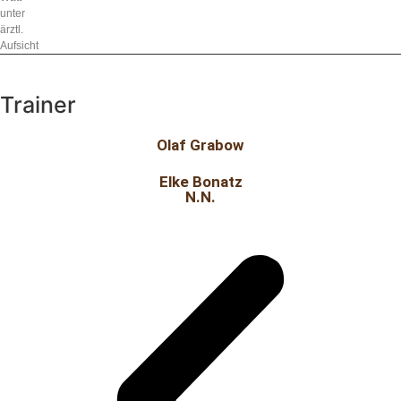
unter
ärztl.
Aufsicht
Trainer
Olaf Grabow
Elke Bonatz
N.N.