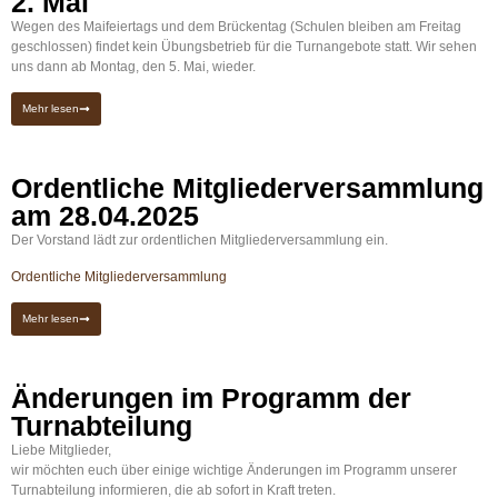
2. Mai
Wegen des Maifeiertags und dem Brückentag (Schulen bleiben am Freitag
geschlossen) findet kein Übungsbetrieb für die Turnangebote statt. Wir sehen
uns dann ab Montag, den 5. Mai, wieder.
Mehr lesen
Ordentliche Mitgliederversammlung
am 28.04.2025
Der Vorstand lädt zur ordentlichen Mitgliederversammlung ein.
Ordentliche Mitgliederversammlung
Mehr lesen
Änderungen im Programm der
Turnabteilung
Liebe Mitglieder,
wir möchten euch über einige wichtige Änderungen im Programm unserer
Turnabteilung informieren, die ab sofort in Kraft treten.