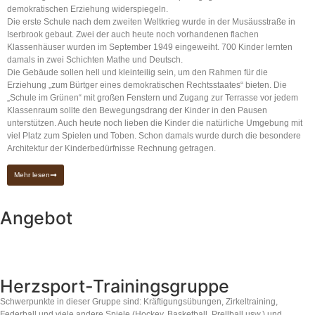
demokratischen Erziehung widerspiegeln.
Die erste Schule nach dem zweiten Weltkrieg wurde in der Musäusstraße in
Iserbrook gebaut. Zwei der auch heute noch vorhandenen flachen
Klassenhäuser wurden im September 1949 eingeweiht. 700 Kinder lernten
damals in zwei Schichten Mathe und Deutsch.
Die Gebäude sollen hell und kleinteilig sein, um den Rahmen für die
Erziehung „zum Bürtger eines demokratischen Rechtsstaates“ bieten. Die
„Schule im Grünen“ mit großen Fenstern und Zugang zur Terrasse vor jedem
Klassenraum sollte den Bewegungsdrang der Kinder in den Pausen
unterstützen. Auch heute noch lieben die Kinder die natürliche Umgebung mit
viel Platz zum Spielen und Toben. Schon damals wurde durch die besondere
Architektur der Kinderbedürfnisse Rechnung getragen.
Mehr lesen
Angebot
Herzsport-Trainingsgruppe
Schwerpunkte in dieser Gruppe sind: Kräftigungsübungen, Zirkeltraining,
Federball und viele andere Spiele (Hockey, Basketball, Prellball usw.) und