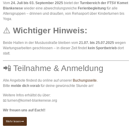
Vom
24. Juli bis 03. September 2025
bietet der
Turnbereich der FTSV Komet
Blankenese
wieder eine abwechslungsreiche
Ferienbegleitung
für alle
Altersgruppen – drinnen und draußen, von Rehasport über Kinderturnen bis
Yoga.
⚠️
Wichtiger Hinweis:
Beide Hallen in der Musäusstraße bleiben vom
21.07. bis 25.07.2025
wegen
Wartungsarbeiten geschlossen – in dieser Zeit findet
kein Sportbetrieb
dort
statt.
📲 Teilnahme & Anmeldung
Alle Angebote findest du online auf unserer
Buchungsseite.
Bitte
melde dich vorab
für deine gewünschte Stunde an!
Weitere Infos erhältst du über:
📧
turnen@komet-blankenese.org
Wir freuen uns auf Euch!!
Mehr lesen