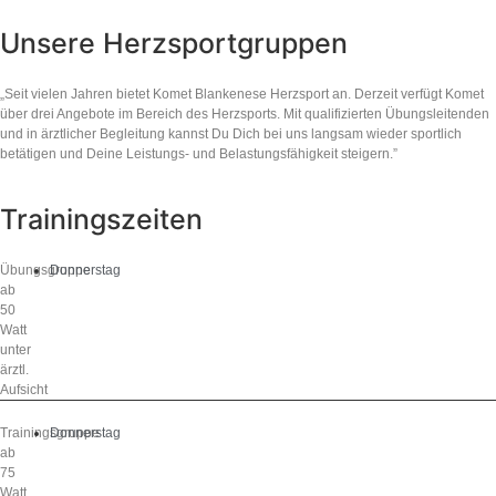
Unsere Herzsportgruppen
„Seit vielen Jahren bietet Komet Blankenese Herzsport an. Derzeit verfügt Komet
über drei Angebote im Bereich des Herzsports. Mit qualifizierten Übungsleitenden
und in ärztlicher Begleitung kannst Du Dich bei uns langsam wieder sportlich
betätigen und Deine Leistungs- und Belastungsfähigkeit steigern.”
Trainingszeiten
Übungsgruppe
Donnerstag
ab
50
Watt
unter
ärztl.
Aufsicht
Trainingsgruppe
Donnerstag
ab
75
Watt