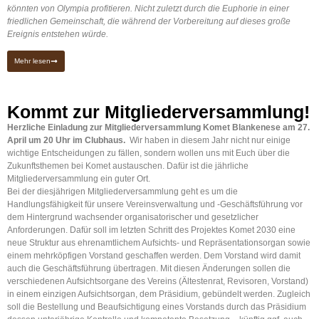
könnten von Olympia profitieren. Nicht zuletzt durch die Euphorie in einer
friedlichen Gemeinschaft, die während der Vorbereitung auf dieses große
Ereignis entstehen würde.
Mehr lesen
Kommt zur Mitgliederversammlung!
Herzliche Einladung zur Mitgliederversammlung Komet Blankenese am 27.
April um 20 Uhr im Clubhaus.
Wir haben in diesem Jahr nicht nur einige
wichtige Entscheidungen zu fällen, sondern wollen uns mit Euch über die
Zukunftsthemen bei Komet austauschen. Dafür ist die jährliche
Mitgliederversammlung ein guter Ort.
Bei der diesjährigen Mitgliederversammlung geht es um die
Handlungsfähigkeit für unsere Vereinsverwaltung und -Geschäftsführung vor
dem Hintergrund wachsender organisatorischer und gesetzlicher
Anforderungen. Dafür soll im letzten Schritt des Projektes Komet 2030 eine
neue Struktur aus ehrenamtlichem Aufsichts- und Repräsentationsorgan sowie
einem mehrköpfigen Vorstand geschaffen werden. Dem Vorstand wird damit
auch die Geschäftsführung übertragen. Mit diesen Änderungen sollen die
verschiedenen Aufsichtsorgane des Vereins (Ältestenrat, Revisoren, Vorstand)
in einem einzigen Aufsichtsorgan, dem Präsidium, gebündelt werden. Zugleich
soll die Bestellung und Beaufsichtigung eines Vorstands durch das Präsidium