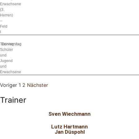
Erwachsene
(3.
Herren)
–
Feld
I
Training
Donnerstag
Schüler
und
Jugend
und
Erwachsene
Voriger
1
2
Nächster
Trainer
Sven Wiechmann
Lutz Hartmann
Jan Düspohl