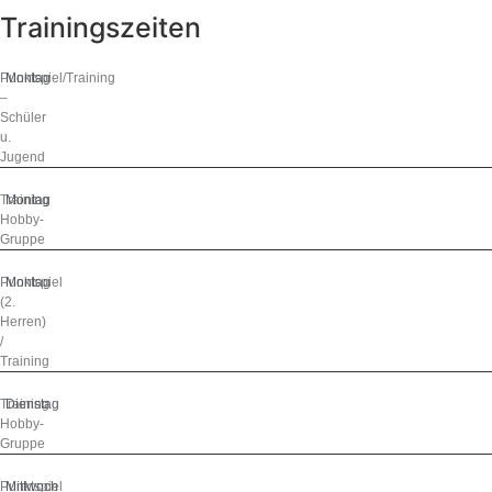
Trainingszeiten
Punktspiel/Training
Montag
–
Schüler
u.
Jugend
Training
Montag
Hobby-
Gruppe
Punktspiel
Montag
(2.
Herren)
/
Training
Training
Dienstag
Hobby-
Gruppe
Punktspiel
Mittwoch