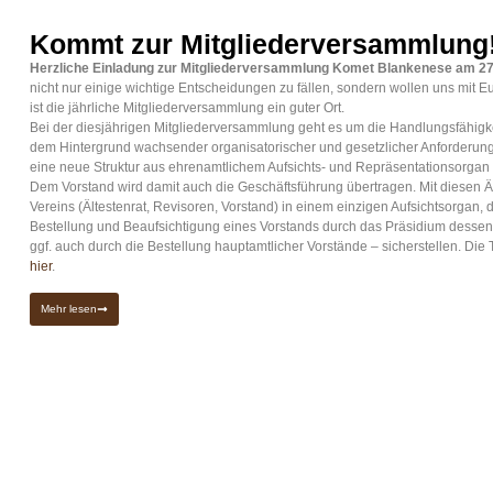
Kommt zur Mitgliederversammlung
Herzliche Einladung zur Mitgliederversammlung Komet Blankenese am 27
nicht nur einige wichtige Entscheidungen zu fällen, sondern wollen uns mit 
ist die jährliche Mitgliederversammlung ein guter Ort.
Bei der diesjährigen Mitgliederversammlung geht es um die Handlungsfähigke
dem Hintergrund wachsender organisatorischer und gesetzlicher Anforderungen
eine neue Struktur aus ehrenamtlichem Aufsichts- und Repräsentationsorga
Dem Vorstand wird damit auch die Geschäftsführung übertragen. Mit diesen 
Vereins (Ältestenrat, Revisoren, Vorstand) in einem einzigen Aufsichtsorgan,
Bestellung und Beaufsichtigung eines Vorstands durch das Präsidium dessen 
ggf. auch durch die Bestellung hauptamtlicher Vorstände – sicherstellen. Die
hier
.
Mehr lesen