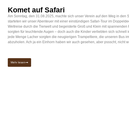
Komet auf Safari
Am Sonntag, den 31.08.2025, machte sich unser Verein auf den Weg in den
starteten wir unser Abenteuer mit einer einstündigen Safari-Tour im Doppeld
Weltreise durch die Tierwelt und begeisterte Groß und Klein mit spannende
sorgten für leuchtende Augen – doch auch die Kinder verliebten sich schnell
jede Menge Lacher sorgten die neugierigen Trampeltiere, die unseren Bus im
abzuholen. Ach ja ein Einhorn haben wir auch gesehen, aber pssscht, nicht w
Mehr lesen