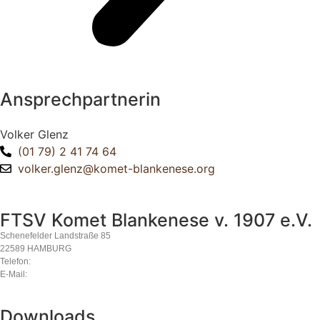
Ansprechpartnerin
Volker Glenz
(01 79) 2 41 74 64
volker.glenz@komet-blankenese.org
FTSV Komet Blankenese v. 1907 e.V.
Schenefelder Landstraße 85
22589 HAMBURG
Telefon:
040 870 34 40
E-Mail:
komet@komet-blankenese.org
Downloads