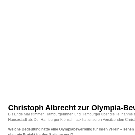
Christoph Albrecht zur Olympia-B
Bis Ende Mai stimmen Hamburgerinnen und Hamburger über die Teilnahme a
Hansestadt ab. Der Hamburger Klönschnack hat unseren Vorsitzenden Christop
Welche Bedeutung hätte eine Olympiabewerbung für Ihren Verein – sehen S
eher ein Projekt für den Spitzensport?