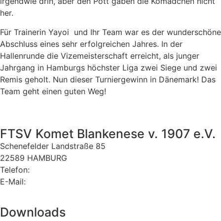
irgendwie drin, aber den Pott gaben die Komädchen nicht
her.
Für Trainerin Yayoi und Ihr Team war es der wunderschöne
Abschluss eines sehr erfolgreichen Jahres. In der
Hallenrunde die Vizemeisterschaft erreicht, als junger
Jahrgang in Hamburgs höchster Liga zwei Siege und zwei
Remis geholt. Nun dieser Turniergewinn in Dänemark! Das
Team geht einen guten Weg!
FTSV Komet Blankenese v. 1907 e.V.
Schenefelder Landstraße 85
22589 HAMBURG
Telefon:
040 870 34 40
E-Mail:
komet@komet-blankenese.org
Downloads